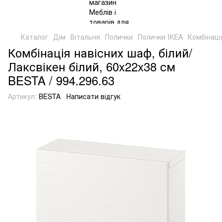
Каталог
Дім
Вітальня
Полички
Полички IKEA
Комбінаці
Комбінація навісних шаф, білий/
Лаксвікен білий, 60x22x38 см
BESTA / 994.296.63
Артикул:
BESTA
Написати відгук