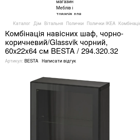
Каталог
Дім
Вітальня
Полички
Полички IKEA
Комбінаці
Комбінація навісних шаф, чорно-
коричневий/Glassvik чорний,
60x22x64 см BESTA / 294.320.32
Артикул:
BESTA
Написати відгук