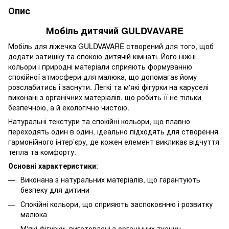
Опис
Мобіль дитячий GULDVAVARE
Мобіль для ліжечка GULDVAVARE створений для того, щоб
додати затишку та спокою дитячій кімнаті. Його ніжні
кольори і природні матеріали сприяють формуванню
спокійної атмосфери для малюка, що допомагає йому
розслабитись і заснути. Легкі та м'які фігурки на каруселі
виконані з органічних матеріалів, що робить її не тільки
безпечною, а й екологічно чистою.
Натуральні текстури та спокійні кольори, що плавно
переходять один в один, ідеально підходять для створення
гармонійного інтер’єру, де кожен елемент викликає відчуття
тепла та комфорту.
Основні характеристики
:
Виконана з натуральних матеріалів, що гарантують
безпеку для дитини
Спокійні кольори, що сприяють заспокоєнню і розвитку
малюка
М'які фігурки, виготовлені з органічних тканин