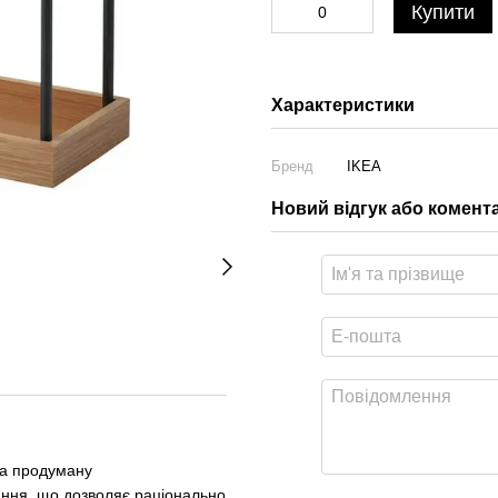
Купити
Характеристики
Бренд
IKEA
Новий відгук або комент
та продуману
гання, що дозволяє раціонально