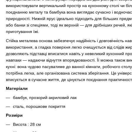
використовувати вертикальний простір на кухонному столі чи бі
поєднанню металу та бамбука вона виглядає сучасно і водночас 
природності. Нижній ярус ідеально підходить для більших предме
або банки зі спеціями, тоді як верхній — для дрібніших речей, які
приготування їжі.
Стійка металева основа забезпечує надійність і довговічність на
використання, а гладка поверхня легко очищується від слідів жир
дозволяють підставці вписатися навіть у невеликий кухонний про
навпаки — надаючи відчуття впорядкованості. Її можна також в
кухні: вона чудово пасуватиме до ванної кімнати, робочого столу 
потрібна легка, але організована система зберігання. Це універ
вписується в сучасне життя, де цінується поєднання практичност
Матеріали
бамбук, прозорий акриловий лак
сталь, порошкове покриття
Розміри
Висота : 28 см