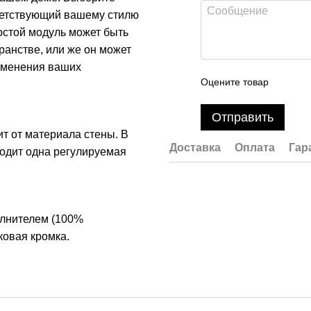
тветствующий вашему стилю
остой модуль может быть
анстве, или же он может
изменения ваших
Оцените товар
Отправить
т от материала стены. В
Доставка
Оплата
Гар
ходит одна регулируемая
олнителем (100%
ковая кромка.