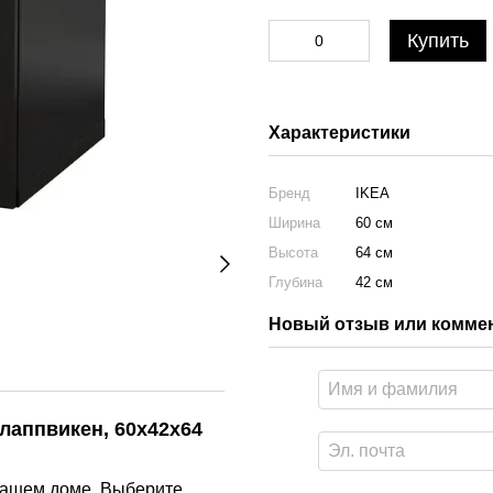
Купить
Характеристики
Бренд
IKEA
Ширина
60 см
Высота
64 см
Глубина
42 см
Новый отзыв или комме
лаппвикен, 60x42x64
вашем доме. Выберите