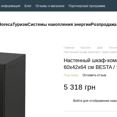
я информация
Блог
Отзывы о магазине
Партнерская программа
Horeca
Туризм
Системы накопления энергии
Розпродажа
Главная
Каталог
Дом
Гости
Настенный шкаф-комплект, черно-корич
Настенный шкаф-комп
60x42x64 см BESTA / 
Под заказ
Оставить отзыв
5 318 грн
Войти
для отображения нако
%