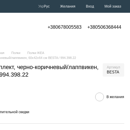
Укр
Рус
Желания
Вход
Мой заказ
+380678005583
+380506368444
ная
Полки
Полки IKEA
невый/лаппвикен, 60x42x64 см BESTA / 994.398.22
лект, черно-коричневый/лаппвикен,
Артикул
BESTA
994.398.22
В желания
пительной скидки