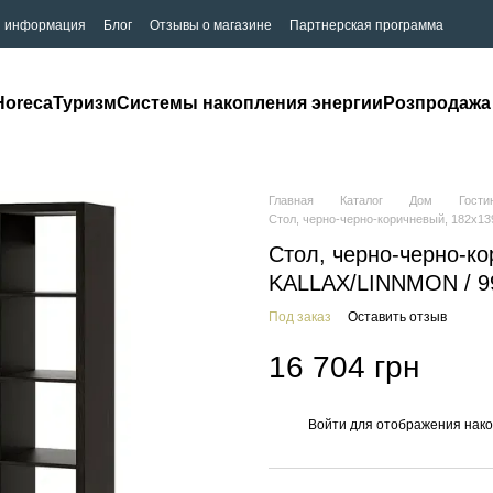
я информация
Блог
Отзывы о магазине
Партнерская программа
Horeca
Туризм
Системы накопления энергии
Розпродажа
Главная
Каталог
Дом
Гости
Стол, черно-черно-коричневый, 182x1
Стол, черно-черно-к
KALLAX/LINNMON / 9
Под заказ
Оставить отзыв
16 704 грн
Войти
для отображения нако
%