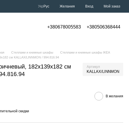
Укр
Рус
Желания
Вход
Мой заказ
+380678005583
+380506368444
ная
Стеллажи и книжные шкафы
Стеллажи и книжные шкафы IKEA
39x182 см KALLAX/LINNMON / 994.816.94
оричневый, 182x139x182 см
Артикул
KALLAX/LINNMON
94.816.94
В желания
пительной скидки