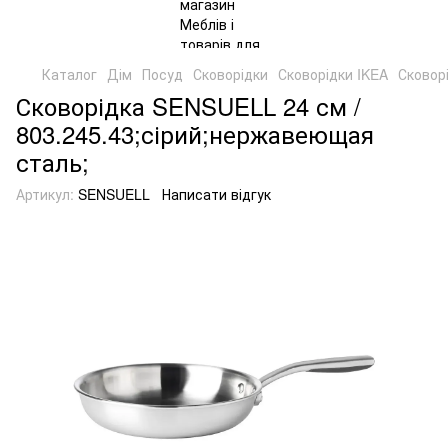
Каталог
Дім
Посуд
Сковорідки
Сковорідки IKEA
Сковор
Сковорідка SENSUELL 24 см /
803.245.43;сірий;нержавеющая
сталь;
Артикул:
SENSUELL
Написати відгук