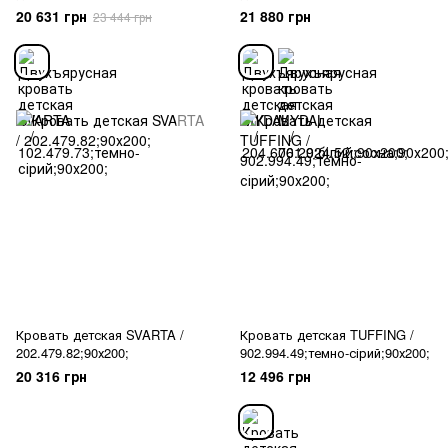
102.479.73;темно-сірий;90х200;
204.676.29;білий;90х200;
20 631 грн
21 880 грн
23 444 грн
Кровать детская SVARTA /
Кровать детская TUFFING /
202.479.82;90х200;
902.994.49;темно-сірий;90х200;
20 316 грн
12 496 грн