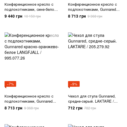
Конференционное кресло с
Конференционное кресло с
подлокотниками, сине-белое,
подлокотниками, Gunnared
Gunnared. LANGFJALL /
красно-оранжево-черное
9 440 грн
8 713 грн
10 150 грн
9 368 грн
792.528.58
LANGFJALL / 395.077.34
−7%
−9%
Конференционное кресло с
Чехол для стула Gunnared,
подлокотниками, Gunnared
средне-серый. LAKTARE /
красно-оранжево-белое
205.279.92
8 713 грн
712 грн
9 368 грн
782 грн
LANGFJALL / 995.077.26