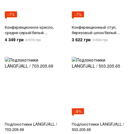
−7%
−7%
Конференционное кресло,
Конференционный стул,
средне-серый/белый
березовый шпон/белый
LAKTARE / 495.032.50
LAKTARE / 095.031.91
4 349 грн
3 622 грн
4 676 грн
3 894 грн
−8%
Подлокотники LANGFJALL /
Подлокотники LANGFJALL /
703.205.69
503.205.65