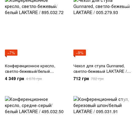
−7%
−9%
Конференционное кресло,
Чехол для стула Gunnared,
светло-бежевый/белый
светло-бежевый LAKTARE /
LAKTARE / 895.032.72
005.279.93
4 349 грн
712 грн
4 676 грн
782 грн