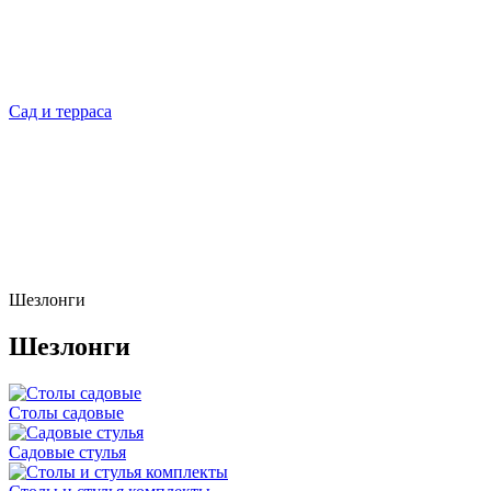
Сад и терраса
Шезлонги
Шезлонги
Cтолы cадовые
Садовые стулья