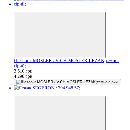
−16%
Шезлонг MOSLER / V-CH-MOSLER-LEŻAK;темно-
сірий;
3 610 грн
4 298 грн
−3%