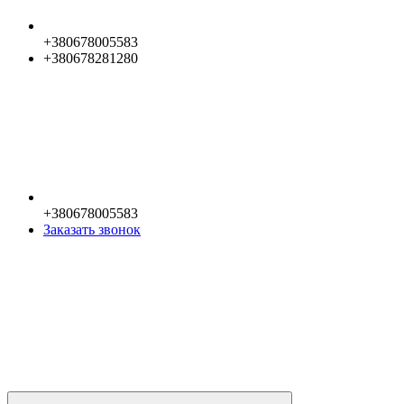
+380678005583
+380678281280
+380678005583
Заказать звонок