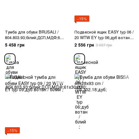
−15%
Тумба для обуви BRUSALI /
Подвесной ящик EASY typ 06 /
804.803.93;білий;ДСП,МДФ;61х
20 WTW EY typ 06;дуб вотан /
30х130;
білий ;
5 458 грн
2 556 грн
3 007 грн
−15%