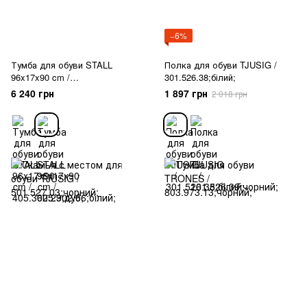
−6%
Тумба для обуви STALL
Полка для обуви TJUSIG /
96x17x90 cm /
301.526.38;білий;
605.302.66;білий;
6 240 грн
1 897 грн
2 018 грн