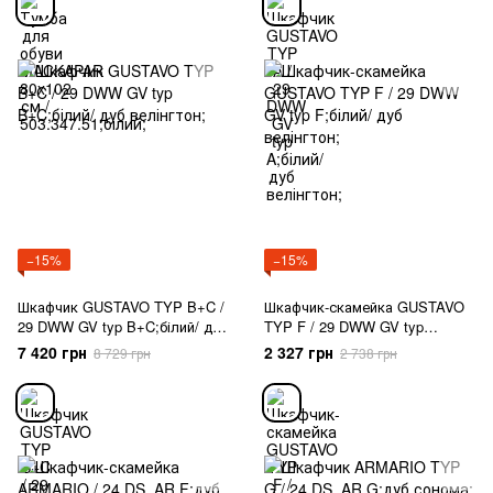
−15%
−15%
Шкафчик GUSTAVO TYP B+C /
Шкафчик-скамейка GUSTAVO
29 DWW GV typ B+C;білий/ дуб
TYP F / 29 DWW GV typ
велінгтон;
F;білий/ дуб велінгтон;
7 420 грн
2 327 грн
8 729 грн
2 738 грн