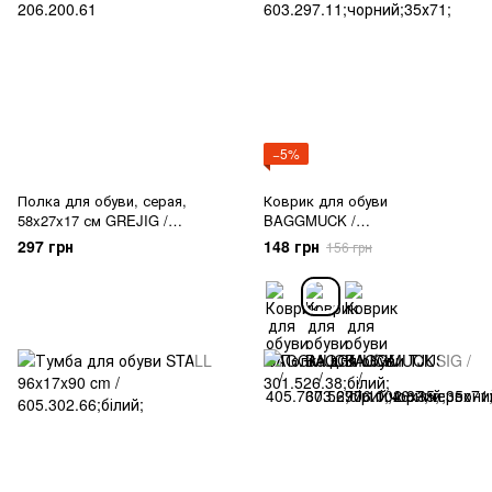
−5%
Полка для обуви, серая,
Коврик для обуви
58x27x17 см GREJIG /
BAGGMUCK /
206.200.61
603.297.11;чорний;35х71;
297 грн
148 грн
156 грн