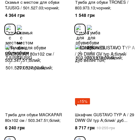
Скамья с местом для обуви
Тумба для обуви TRONES /
TJUSIG / 501.527.03;чорний;
803.973.13;чорний;
4 364 грн
1 548 грн
−15%
Тумба для обуви MACKAPAR
Шкафчик GUSTAVO TYP A / 29
80x102 см / 503.347.51;білий;
DWW GV typ A;білий/ дуб
велінгтон;
6 240 грн
8 717 грн
10 255 грн