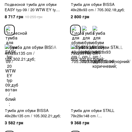
Подвесной тумба для обуви
Тумба для обуви BISSA
EASY typ 09 / 20 WTW EY typ
49x28x93 cm / 705.302.18;дуб;
09;дуб вотан / білий ;
8 717 грн
2 800 грн
10 255 грн
Тумба для обуви BISSA
Тумба для обуви STALL
49x28x135 cm / 105.302.21;дуб;
79x29x148 cm /
505.302.62;білий;
3 582 грн
9 368 грн