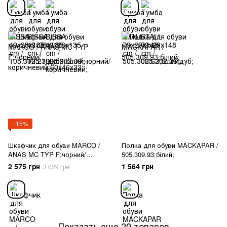
−15%
Шкафчик для обуви MARCO /
Полка для обуви MACKAPAR /
ANAS MC TYP F;чорний/
505.309.93;білий;
коричневий;60х46х32;
2 575 грн
1 564 грн
3 029 грн
Показать еще 20 товаров