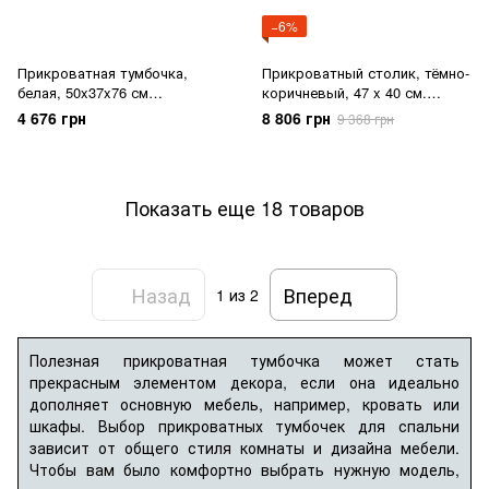
−6%
Прикроватная тумбочка,
Прикроватный столик, тёмно-
белая, 50x37x76 см
коричневый, 47 x 40 см.
BLASTASEN / 005.950.67
IDANAS / 804.588.15
4 676 грн
8 806 грн
9 368 грн
Показать еще 18 товаров
Назад
Вперед
1
из 2
Полезная прикроватная тумбочка может стать
прекрасным элементом декора, если она идеально
дополняет основную мебель, например, кровать или
шкафы. Выбор прикроватных тумбочек для спальни
зависит от общего стиля комнаты и дизайна мебели.
Чтобы вам было комфортно выбрать нужную модель,