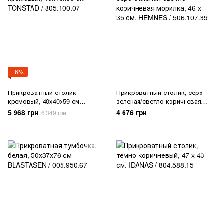
−6%
Прикроватный столик,
Прикроватный столик, серо-
кремовый, 40x40x59 см
зеленая/светло-коричневая
TONSTAD / 805.100.07
морилка, 46 x 35 см. HEMNES
5 968 грн
4 676 грн
6 349 грн
/ 506.107.39