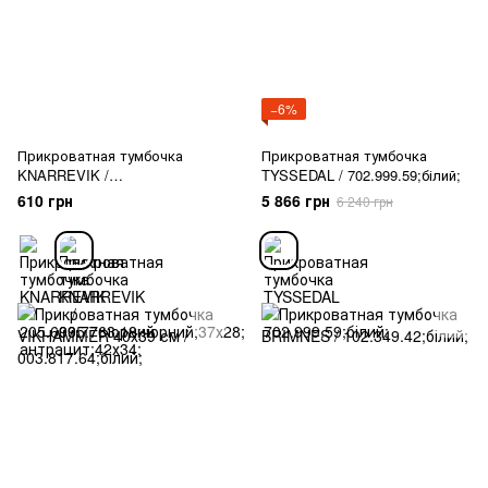
−6%
Прикроватная тумбочка
Прикроватная тумбочка
KNARREVIK /
TYSSEDAL / 702.999.59;білий;
005.763.18;чорний;37х28;
610 грн
5 866 грн
6 240 грн