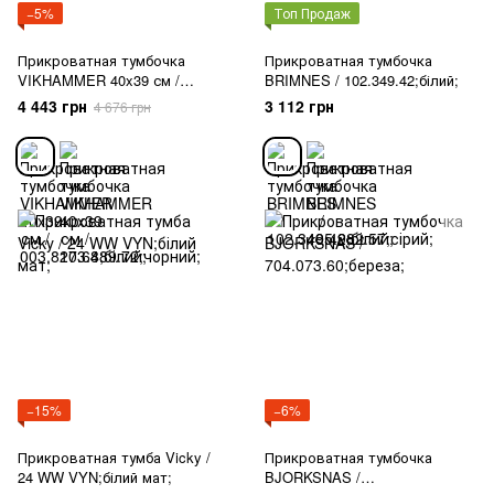
−5%
Топ Продаж
Прикроватная тумбочка
Прикроватная тумбочка
VIKHAMMER 40x39 см /
BRIMNES / 102.349.42;білий;
003.817.64;білий;
4 443 грн
3 112 грн
4 676 грн
−15%
−6%
Прикроватная тумба Vicky /
Прикроватная тумбочка
24 WW VYN;білий мат;
BJORKSNAS /