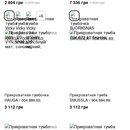
704.073.60;береза;
2 804 грн
7 336 грн
3 299 грн
7 804 грн
+6
Прикроватная тумбочка
Прикроватная тумба
HAUGA / 004.889.63;
SMUSSLA / 904.694.89;
3 112 грн
3 112 грн