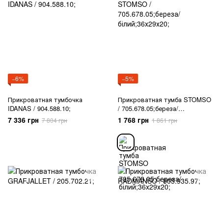
−6%
−5%
Прикроватная тумбочка
Прикроватная тумба STOMSO
IDANAS / 904.588.10;
/ 705.678.05;береза/
білий;36х29х20;
7 336 грн
1 768 грн
7 804 грн
1 861 грн