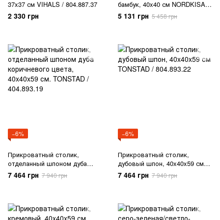
37x37 см VIHALS / 804.887.37
бамбук, 40x40 см NORDKISA /
604.476.77
2 330 грн
5 131 грн
5 458 грн
−6%
−6%
Прикроватный столик,
Прикроватный столик,
отделанный шпоном дуба
дубовый шпон, 40x40x59 см
коричневого цвета, 40x40x59
TONSTAD / 804.893.22
7 464 грн
7 464 грн
7 940 грн
7 940 грн
см. TONSTAD / 404.893.19