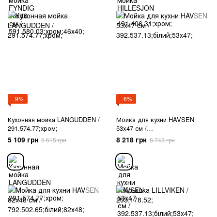
−9%
−6%
Кухонная мойка LANGUDDEN /
Мойка для кухни HAVSEN
291.574.77;хром;
53x47 см /
392.537.13;білий;53х47;
5 109 грн
8 218 грн
5 615 грн
8 743 грн