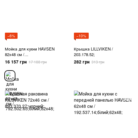
−6%
−10%
Мойка для кухни HAVSEN
Крышка LILLVIKEN /
82x48 см /
203.178.52;
792.502.65;білий;82х48;
16 157 грн
282 грн
17 188 грн
313 грн