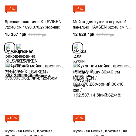
−9%
−6%
Врезная раковина KILSVIKEN
Мойка для кухни с передней
72x46 см / 893.370.27;чорний;
панелью HAVSEN 62x48 см /
192.537.14;білий;62х48;
15 357 грн
12 629 грн
16 876 грн
13 435 грн
−10%
−9%
Кухонная мойка, врезная,
Кухонная мойка, врезная, на