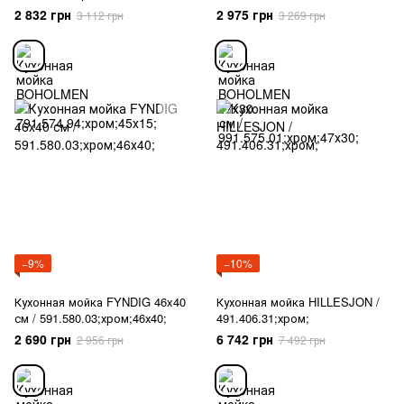
991.575.01;хром;47х30;
2 832 грн
2 975 грн
3 112 грн
3 269 грн
−9%
−10%
Кухонная мойка FYNDIG 46x40
Кухонная мойка HILLESJON /
см / 591.580.03;хром;46х40;
491.406.31;хром;
2 690 грн
6 742 грн
2 956 грн
7 492 грн