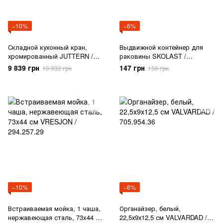
−10%
−6%
Складной кухонный кран,
Выдвижной контейнер для
хромированный JUTTERN /
раковины SKOLAST /
504.280.71
605.566.85
9 839 грн
147 грн
10 932 грн
156 грн
−10%
−6%
Встраиваемая мойка, 1 чаша,
Органайзер, белый,
нержавеющая сталь, 73x44 см
22,5х9х12,5 см VALVARDAD /