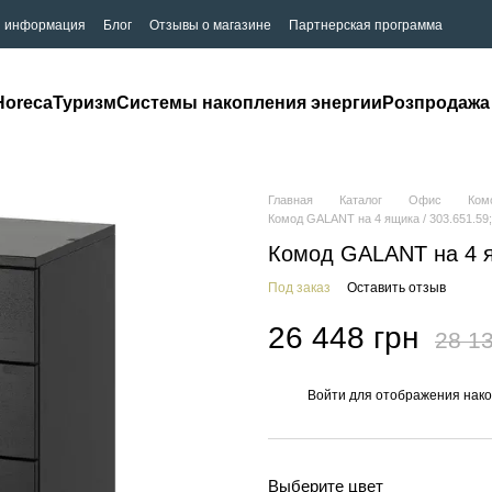
я информация
Блог
Отзывы о магазине
Партнерская программа
Horeca
Туризм
Системы накопления энергии
Розпродажа
Главная
Каталог
Офис
Ком
Комод GALANT на 4 ящика / 303.651.59
Комод GALANT на 4 я
Под заказ
Оставить отзыв
26 448 грн
28 13
Войти
для отображения нако
%
Выберите цвет