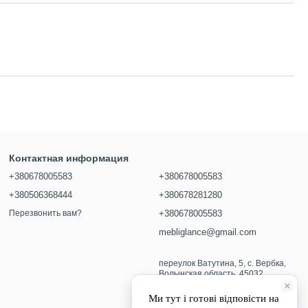
Контактная информация
+380678005583
+380678005583
+380506368444
+380678281280
Перезвонить вам?
+380678005583
mebliglance@gmail.com
переулок Ватутина, 5, с. Вербка,
Волынская область, 45032
Карта проезда