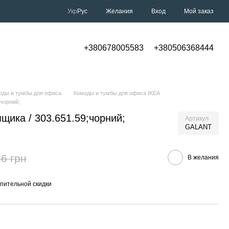
Укр
Рус
Желания
Вход
Мой заказ
+380678005583
+380506368444
оды и тумбы для офиса
Комоды и тумбы для офиса IKEA
;чорний;
щика / 303.651.59;чорний;
Артикул
GALANT
6 грн
В желания
пительной скидки