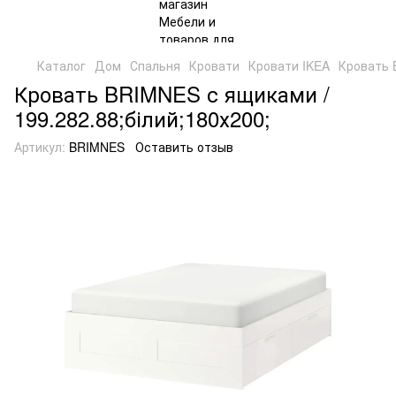
Каталог
Дом
Спальня
Кровати
Кровати IKEA
Кровать 
Кровать BRIMNES с ящиками /
199.282.88;білий;180х200;
Артикул:
BRIMNES
Оставить отзыв