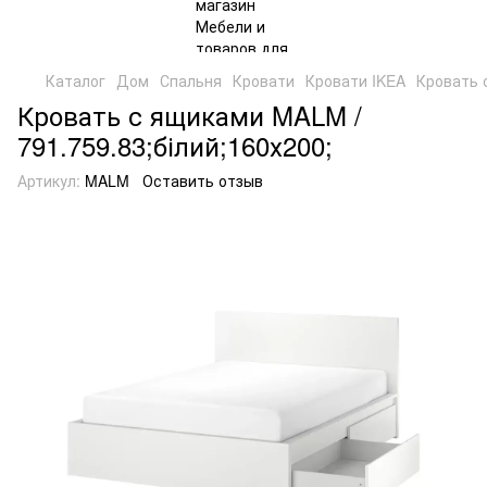
Каталог
Дом
Спальня
Кровати
Кровати IKEA
Кровать 
Кровать с ящиками MALM /
791.759.83;білий;160х200;
Артикул:
MALM
Оставить отзыв