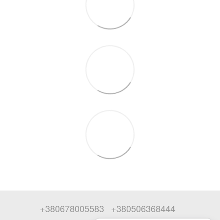
+380678005583
+380506368444