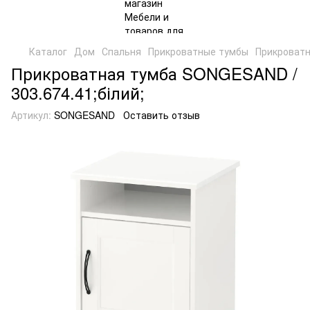
Каталог
Дом
Спальня
Прикроватные тумбы
Прикроватн
Прикроватная тумба SONGESAND /
303.674.41;білий;
Артикул:
SONGESAND
Оставить отзыв