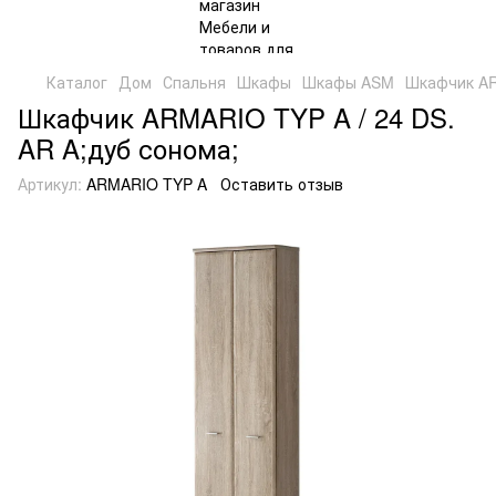
Каталог
Дом
Спальня
Шкафы
Шкафы ASM
Шкафчик AR
Шкафчик ARMARIO TYP A / 24 DS.
AR A;дуб сонома;
Артикул:
ARMARIO TYP A
Оставить отзыв