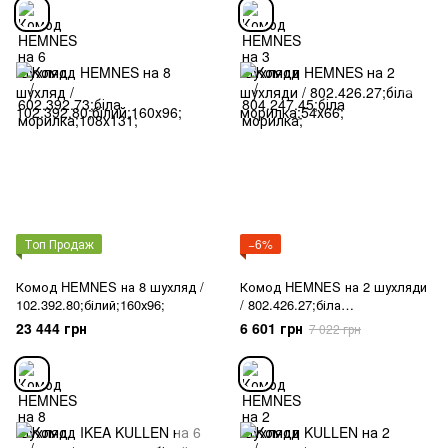
Топ Продаж
−6%
Комод HEMNES на 8 шухляд /
Комод HEMNES на 2 шухляди
102.392.80;білий;160х96;
/ 802.426.27;біла
морилка;54х66;
23 444 грн
6 601 грн
7 022 грн