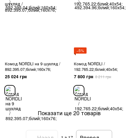
−5%
Комод NORDLI на 9 шухляд /
Комод NORDLI /
892.395.07;білий;160x76;
192.765.22;білий;40x54;
25 024 грн
7 800 грн
8 211 грн
Показати ще 20 товарів
Назад
Вперед
1
з 17