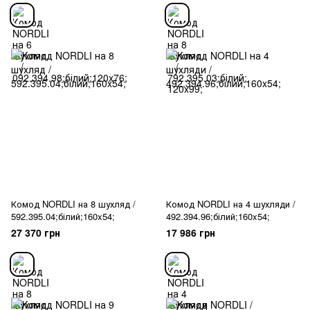
Комод NORDLI на 8 шухляд /
Комод NORDLI на 4 шухляди /
592.395.04;білий;160x54;
492.394.96;білий;160x54;
27 370 грн
17 986 грн