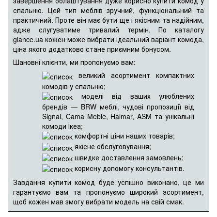
завершення облаштування дуже корисно купити комод у
спальню. Цей тип меблів зручний, функціональний та
практичний. Проте він має бути ще і якісним та надійним,
адже слугуватиме тривалий термін. По каталогу
glance.ua кожен може вибрати ідеальний варіант комода,
ціна якого додатково стане приємним бонусом.
Шановні клієнти, ми пропонуємо вам:
великий асортимент компактних
комодів у спальню;
моделі від ваших улюблених
брендів — BRW меблі, чудові пропозиції від
Signal, Cama Meble, Halmar, ASM та унікальні
комоди Ікеа;
комфортні ціни наших товарів;
якісне обслуговування;
швидке доставлення замовлень;
корисну допомогу консультантів.
Завдання купити комод буде успішно виконано, це ми
гарантуємо вам та пропонуємо широкий асортимент,
щоб кожен мав змогу вибрати модель на свій смак.