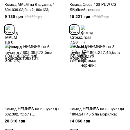
Комод MALM на 6 шухляд /
Комод Cross / 28 PEW CS
604.036.02;білий; 80x123;
SB;білий глянець;
9 135 грн
15 221 грн
10 150 грн
17 907 грн
Комод HEMNES на 6 шухляд /
Комод HEMNES на 3 шухляди
602.392.73;біла
/ 804.247.45;біла морилка;
морилка;108х131;
20 316 грн
14 060 грн