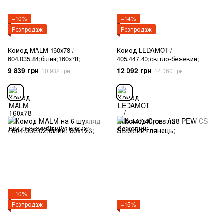
−10%
−14%
Розпродаж
Розпродаж
Комод MALM 160х78 /
Комод LEDAMOT /
604.035.84;білий;160х78;
405.447.40;світло-бежевий;
9 839 грн
12 092 грн
10 932 грн
14 060 грн
−10%
Розпродаж
−15%