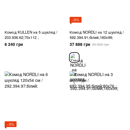
−5%
Комод KULLEN на 5 шухляд /
Комод NORDLI на 12 шухляд /
203.936.62;70x112 ;
592.394.91;білий;160x99;
6 240 грн
37 888 грн
39 882 грн
−3%