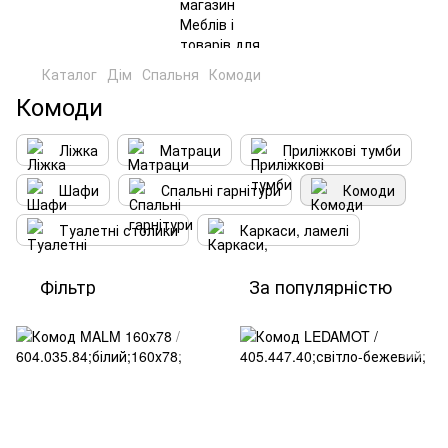
Каталог
Дім
Спальня
Комоди
Комоди
Ліжка
Матраци
Приліжкові тумби
Шафи
Спальні гарнітури
Комоди
Туалетні столики
Каркаси, ламелі
Фільтр
За популярністю