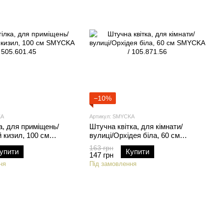
−10%
KA
Артикул: SMYCKA
а, для приміщень/
Штучна квітка, для кімнати/
й кизил, 100 см
вулиці/Орхідея біла, 60 см
05.601.45
SMYCKA / 105.871.56
163 грн
упити
Купити
147 грн
ня
Під замовлення