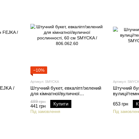
−10%
Артикул: SMYCKA
Артикул: SMYC
FEJKA /
Штучний букет, евкаліпт/зелений
Штучний бук
для кімнатної/вуличної
вулиці/темн
рослинності, 60 см SMYCKA /
SMYCKA / 4
489 грн
Купити
653 грн
К
806.062.60
441 грн
Під замовлення
Під замовлен