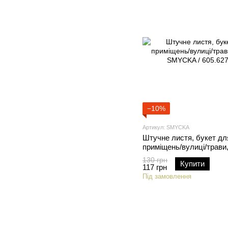
−10%
Артикул: SMYCKA
Штучне листя, букет дл
приміщень/вулиці/трави,
SMYCKA / 605.627.14
130 грн
Купити
117 грн
Під замовлення