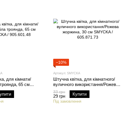
−10%
KA
Артикул: SMYCKA
ка, для кімнати/
Штучна квітка, для кімнатного/
 троянда, 65 см
вуличного використання/Рожева
05.601.48
жоржина, 30 см SMYCKA /
33 грн
упити
Купити
605.871.73
29 грн
ня
Під замовлення