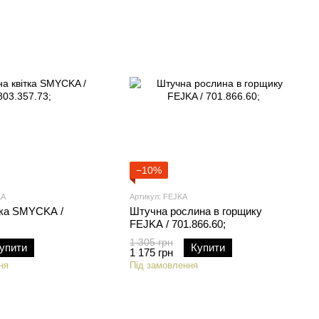
−10%
KA
Артикул: FEJKA
тка SMYCKA /
Штучна рослина в горщику
FEJKA / 701.866.60;
1 305 грн
упити
Купити
1 175 грн
ня
Під замовлення