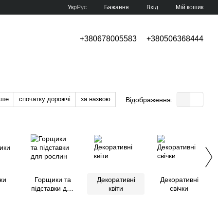
Укр
Рус
Бажання
Вхід
Мій кошик
+380678005583
+380506368444
вше
спочатку дорожчі
за назвою
Відображення:
ки
Горщики та
Декоративні
Декоративні
підставки для
квіти
свічки
рослин