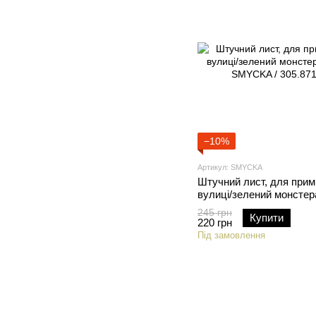
−10%
Артикул: SMYCKA
Штучний лист, для прим
вулиці/зелений монстер
SMYCKA / 305.871.60
245 грн
Купити
220 грн
Під замовлення