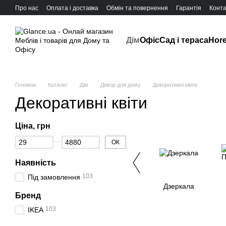
Про нас
Оплата і доставка
Обмін та повернення
Гарантія
Конта
Дім
Офіс
Сад і тераса
Hor
Головна
Каталог
Дім
Декор для дому
Декоративні квіти
Декоративні квіти
Ціна, грн
ОК
Наявність
103
Під замовлення
Дзеркала
Бренд
103
IKEA