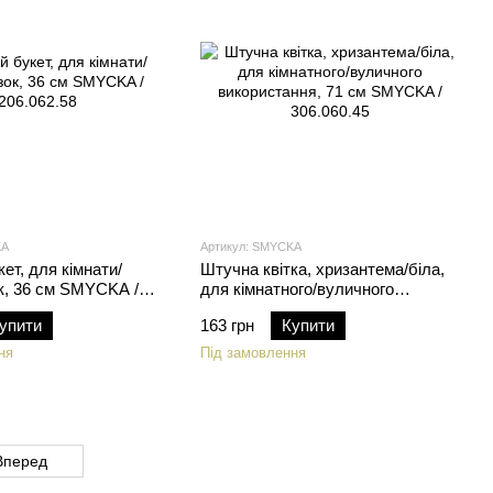
KA
Артикул: SMYCKA
ет, для кімнати/
Штучна квітка, хризантема/біла,
к, 36 см SMYCKA /
для кімнатного/вуличного
використання, 71 см SMYCKA /
упити
163 грн
Купити
306.060.45
ня
Під замовлення
Вперед