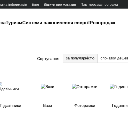
ктна інформація
Блог
Відгуки про магазин
Партнерська програма
eca
Туризм
Системи накопичення енергії
Розпродаж
за популярністю
спочатку деше
Сортування:
Підсвічники
Вази
Фоторамки
Годинни