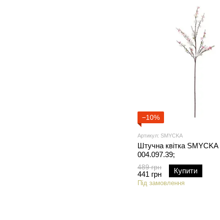
−10%
Артикул: SMYCKA
Штучна квітка SMYCKA 
004.097.39;
489 грн
Купити
441 грн
Під замовлення