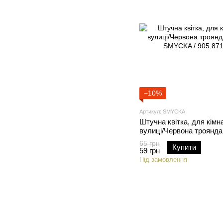
−10%
Артикул: SMYCKA
Штучна квітка, для кімн
вулиці/Червона троянда
SMYCKA / 905.871.81
65 грн
Купити
59 грн
Під замовлення