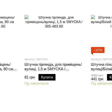
−10%
Артикул: SMYCKA
Артикул: SMYC
іщень/
Штучна гірлянда, для приміщень/
Штучна гілк
а, 80 см
вулиці, 1,5 м SMYCKA /
вулиці/Біли
305.483.00
SMYCKA / 5
489 грн
81 грн
Купити
К
441 грн
Під замовлення
Під замовлен