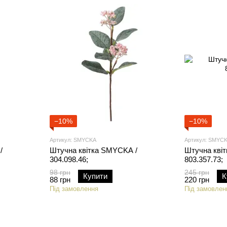
−10%
−10%
Артикул: SMYCKA
Артикул: SMYC
/
Штучна квітка SMYCKA /
Штучна кві
304.098.46;
803.357.73;
98 грн
245 грн
Купити
К
88 грн
220 грн
Під замовлення
Під замовлен