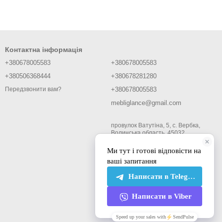
Контактна інформація
+380678005583
+380678005583
+380506368444
+380678281280
Передзвонити вам?
+380678005583
mebliglance@gmail.com
провулок Ватутіна, 5, с. Вербка,
Волинська область, 45032
Мапа проїзду