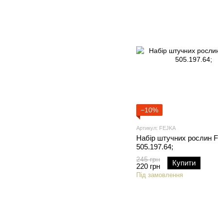
−10%
Артикул: FEJKA
Набір штучних рослин 
505.197.64;
245 грн
Купити
220 грн
Під замовлення