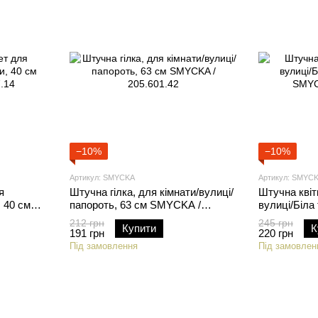
−10%
−10%
Артикул: SMYCKA
Артикул: SMYC
я
Штучна гілка, для кімнати/вулиці/
Штучна квіт
 40 см
папороть, 63 см SMYCKA /
вулиці/Біла
205.601.42
SMYCKA / 9
212 грн
245 грн
Купити
К
191 грн
220 грн
Під замовлення
Під замовлен