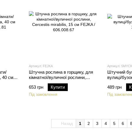
Артикул: FEJKA
Артикул: SMYC
ати/
Штучна рослина в горщику, для
Штучний бук
, 40 см
кімнатної/вуличної рослини,
вулиці/бузо
Cercestis mirabilis, 15 см FEJKA /
206.062.58
653 грн
Купити
489 грн
К
606.008.67
Під замовлення
Під замовлен
Назад
1
2
3
4
5
6