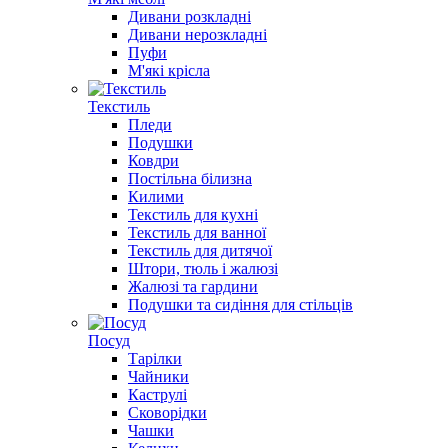
Дивани розкладні
Дивани нерозкладні
Пуфи
М'які крісла
Текстиль
Пледи
Подушки
Ковдри
Постільна білизна
Килими
Текстиль для кухні
Текстиль для ванної
Текстиль для дитячої
Штори, тюль і жалюзі
Жалюзі та гардини
Подушки та сидіння для стільців
Посуд
Тарілки
Чайники
Каструлі
Сковорідки
Чашки