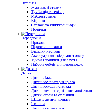
Вітальня
Журнальні столики
Тумби під телевізор
Меблеві стінки
Вітрини
Стелажі та книжкові шафи
Полички
Передпокій
Прихожі
Підлогові вішалки
Вішалки настінні
Аксесуари для зберігання одягу
Тумби і полички для взуття
Набори меблів для передпокою
Дитяча
Дитячі ліжка
Дитячі комп'ютерні крісла
Дитячі комоди і стелажі
Дитячі комп'ютерні і письмові столи
Дитячі столи та стільчики
Шафи в дитячу кімнату
Іграшки
Дитячі світильники