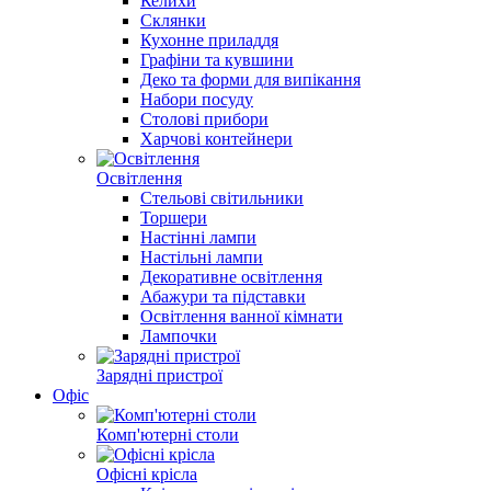
Келихи
Склянки
Кухонне приладдя
Графіни та кувшини
Деко та форми для випікання
Набори посуду
Столові прибори
Харчові контейнери
Освітлення
Стельові світильники
Торшери
Настінні лампи
Настільні лампи
Декоративне освітлення
Абажури та підставки
Освітлення ванної кімнати
Лампочки
Зарядні пристрої
Офіс
Комп'ютерні столи
Офісні крісла