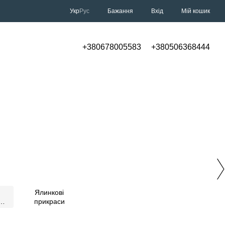
Укр
Рус
Бажання
Вхід
Мій кошик
+380678005583
+380506368444
Ялинкові
прикраси
и