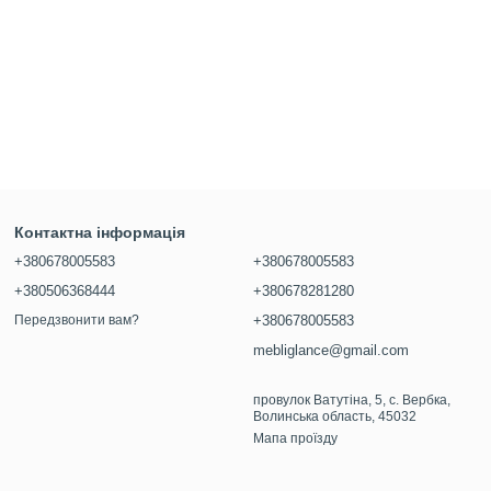
Контактна інформація
+380678005583
+380678005583
+380506368444
+380678281280
Передзвонити вам?
+380678005583
mebliglance@gmail.com
провулок Ватутіна, 5, с. Вербка,
Волинська область, 45032
Мапа проїзду