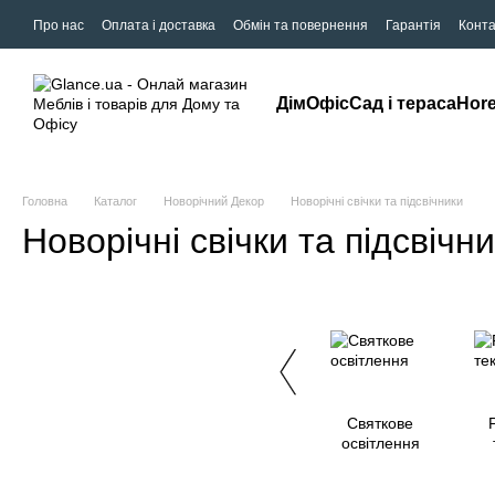
Про нас
Оплата і доставка
Обмін та повернення
Гарантія
Конта
Дім
Офіс
Сад і тераса
Hor
Головна
Каталог
Новорічний Декор
Новорічні свічки та підсвічники
Новорічні свічки та підсвічн
Святкове
освітлення