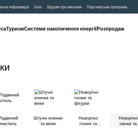
ктна інформація
Блог
Відгуки про магазин
Партнерська програма
eca
Туризм
Системи накопичення енергії
Розпродаж
ики
Різдвяний
Штучні ялинки
Новорічні
Новорічні
текстиль
та вінки
гноми та
свічки та
фігурки
підсвічник