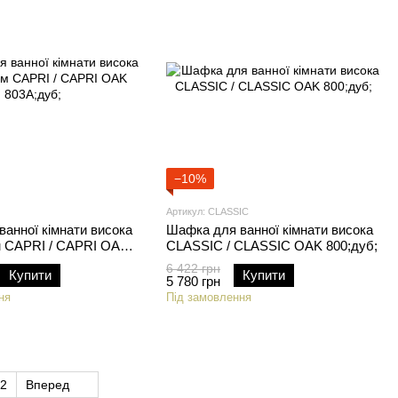
−10%
Артикул: CLASSIC
анної кімнати висока
Шафка для ванної кімнати висока
м CAPRI / CAPRI OAK
CLASSIC / CLASSIC OAK 800;дуб;
6 422 грн
Купити
Купити
5 780 грн
ня
Під замовлення
2
Вперед