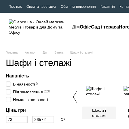
Про нас
Оплата і доставка
Обмін та повернення
Гарантія
Конта
Дім
Офіс
Сад і тераса
Hor
Головна
Каталог
Дім
Ванна
Шафи і стелажі
Шафи і стелажі
Наявність
5
В наявності
228
Під замовлення
1
Немає в наявності
Ціна, грн
Шафи і
стелажі
ОК