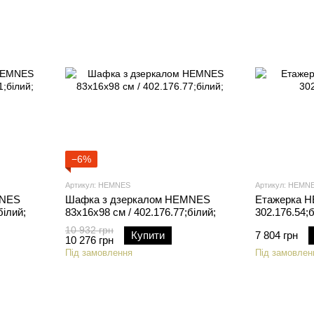
−6%
Артикул: HEMNES
Артикул: HEMN
MNES
Шафка з дзеркалом HEMNES
Етажерка H
білий;
83x16x98 см / 402.176.77;білий;
302.176.54;б
10 932 грн
Купити
7 804 грн
10 276 грн
Під замовлення
Під замовлен