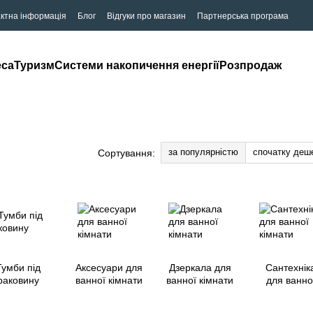
ктна інформація
Блог
Відгуки про магазин
Партнерська програма
eca
Туризм
Системи накопичення енергії
Розпродаж
за популярністю
спочатку деш
Сортування:
Тумби під
Аксесуари для
Дзеркала для
Сантехнік
раковину
ванної кімнати
ванної кімнати
для ванно
кімнати