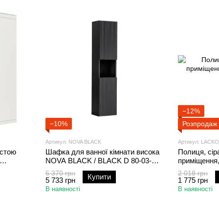
−12%
−10%
Розпродаж
Артикул: NOVA BLACK
Артикул: LACKO
астою
Шафка для ванної кімнати висока
Полиця, сір
NOVA BLACK / BLACK D 80-03-
приміщення
2D;чорний;
306.015.47
6 370 грн
2 018 грн
Купити
5 733 грн
1 775 грн
В наявності
В наявності