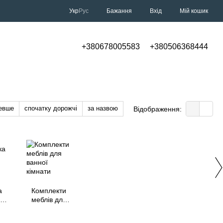
Укр
Рус
Бажання
Вхід
Мій кошик
+380678005583
+380506368444
евше
спочатку дорожчі
за назвою
Відображення:
а
Комплекти
ї
меблів для
ванної кімнати