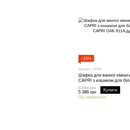
−10%
Артикул: CAPRI
Шафка для ванної кімнат
CAPRI з кошиком для біли
CAPRI OAK 811A;дуб;
5 984 грн
Купити
5 386 грн
Під замовлення