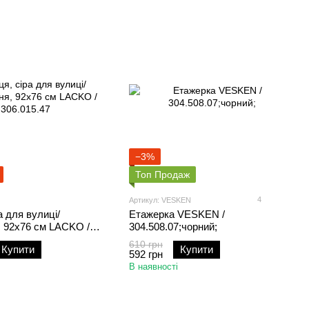
−3%
Топ Продаж
4
Артикул: VESKEN
а для вулиці/
Етажерка VESKEN /
, 92x76 см LACKO /
304.508.07;чорний;
610 грн
Купити
Купити
592 грн
В наявності