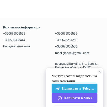
Контактна інформація
+380678005583
+380678005583
+380506368444
+380678281280
Передзвонити вам?
+380678005583
mebliglance@gmail.com
провулок Ватутіна, 5, с. Вербка,
Волинська область, 45032
Мапа проїзду