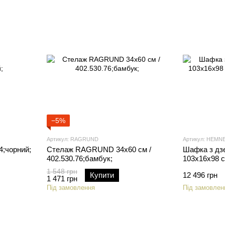
−5%
Артикул: RAGRUND
Артикул: HEMN
4;чорний;
Стелаж RAGRUND 34x60 см /
Шафка з д
402.530.76;бамбук;
103x16x98 см
1 548 грн
Купити
12 496 грн
1 471 грн
Під замовлення
Під замовлен