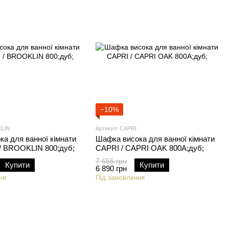
−10%
KLIN
Артикул: CAPRI
а для ванної кімнати
Шафка висока для ванної кімнати
 BROOKLIN 800;дуб;
CAPRI / CAPRI OAK 800A;дуб;
7 655 грн
Купити
Купити
6 890 грн
ня
Під замовлення