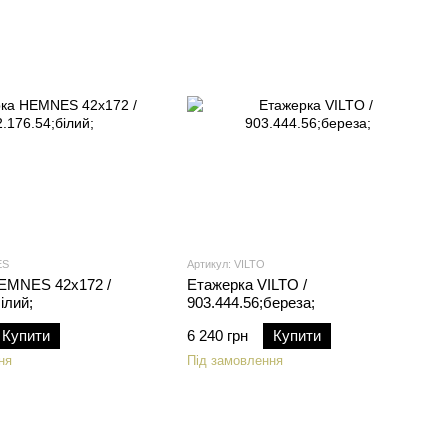
ES
Артикул: VILTO
EMNES 42х172 /
Етажерка VILTO /
ілий;
903.444.56;береза;
Купити
6 240 грн
Купити
ня
Під замовлення