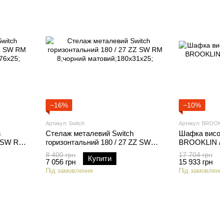
−16%
−10%
Артикул: Switch
Артикул: BROO
h
Стелаж металевий Switch
Шафка висок
Z SW RM
горизонтальний 180 / 27 ZZ SW
BROOKLIN /
x25;
RM 8;чорний матовий;180x31x25;
8 400 грн
17 704 грн
Купити
7 056 грн
15 933 грн
Під замовлення
Під замовлен