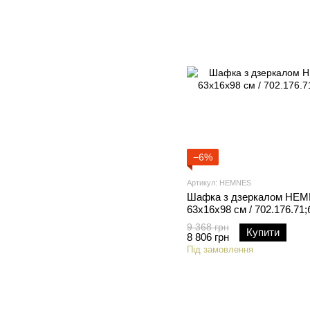
−6%
Артикул: HEMNES
Шафка з дзеркалом HE
63x16x98 см / 702.176.71;
9 368 грн
Купити
8 806 грн
Під замовлення