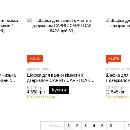
−10%
−10%
Артикул: CAPRI
Артикул: CAPRI
и низька
Шафка для ванної кімнати з
Шафка для в
зни /
дзеркалом CAPRI / CAPRI OAK
з дзеркало
842A;дуб;60;
803A;дуб;
5 176 грн
12 831 грн
Купити
4 658 грн
11 548 грн
Під замовлення
Під замовлен
Назад
1
2
3
4
5
6
...
1