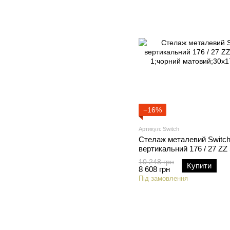
−16%
Артикул: Switch
Стелаж металевий Switc
вертикальний 176 / 27 Z
1;чорний матовий;30x176
10 248 грн
Купити
8 608 грн
Під замовлення