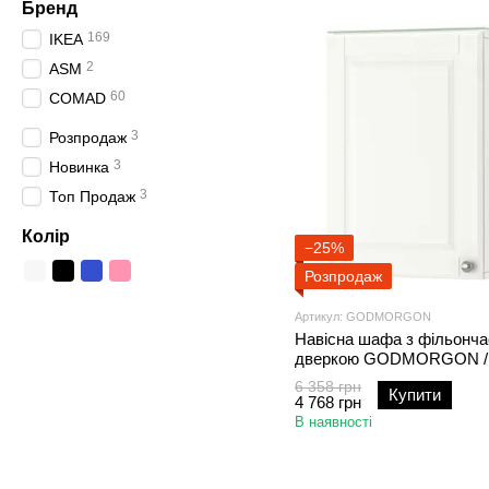
Бренд
169
IKEA
2
ASM
60
COMAD
3
Розпродаж
3
Новинка
3
Топ Продаж
Колір
−25%
Розпродаж
Артикул: GODMORGON
Навісна шафа з фільонч
дверкою GODMORGON /
803.890.92;білий;
6 358 грн
Купити
4 768 грн
В наявності