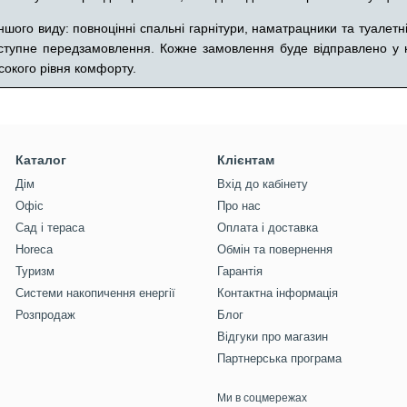
шого виду: повноцінні спальні гарнітури, наматрацники та туалетні
ступне передзамовлення. Кожне замовлення буде відправлено у к
сокого рівня комфорту.
Каталог
Клієнтам
Дім
Вхід до кабінету
Офіс
Про нас
Сад і тераса
Оплата і доставка
Horeca
Обмін та повернення
Туризм
Гарантія
Системи накопичення енергії
Контактна інформація
Розпродаж
Блог
Відгуки про магазин
Партнерська програма
Ми в соцмережах