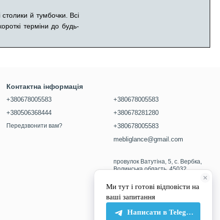
 столики й тумбочки. Всі
ороткі терміни до будь-
Контактна інформація
+380678005583
+380678005583
+380506368444
+380678281280
Передзвонити вам?
+380678005583
mebliglance@gmail.com
провулок Ватутіна, 5, с. Вербка,
Волинська область, 45032
Мапа проїзду