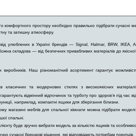
го комфортного простору необхідно правильно підібрати сучасні ме
тну та затишну атмосферу.
лі від улюблених в Україні брендів — Signal, Halmar, BRW, IKEA
 Кожна складова — від безпечних привабливих матеріалів до якісно
х виробників. Наш різноманітний асортимент гарантує можливіст
 класичних та модернових стилях з високоякісних матеріалі
арантують відмінний відпочинок та турботу про здоров’я під час ві
ункції, наприклад, компактні ящики для зберігання білизни.
му магазині меблів для спальної кімнати можна підібрати моделі
шої спальні.
ієнту буде зручно вибрати модель за кількістю ящиків та особливо
о сучасні брендові рішення, які відповідають потребам покупців.