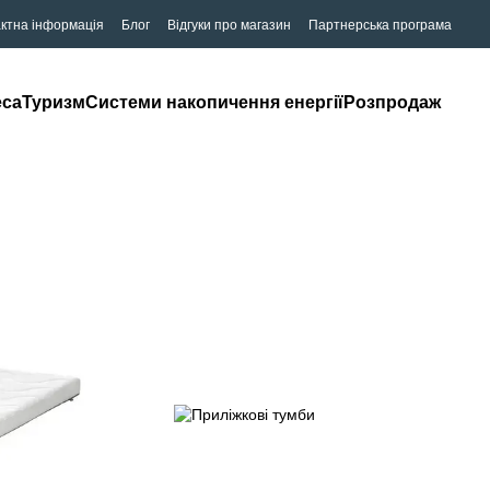
ктна інформація
Блог
Відгуки про магазин
Партнерська програма
eca
Туризм
Системи накопичення енергії
Розпродаж