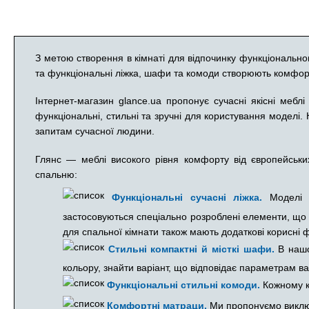
З метою створення в кімнаті для відпочинку функціонально
та функціональні ліжка, шафи та комоди створюють комфор
Інтернет-магазин glance.ua пропонує сучасні якісні меб
функціональні, стильні та зручні для користування моделі.
запитам сучасної людини.
Глянс — меблі високого рівня комфорту від європейськи
спальню:
Функціональні сучасні ліжка.
Моделі в
застосовуються спеціально розроблені елементи, що г
для спальної кімнати також мають додаткові корисні ф
Стильні компактні й місткі шафи.
В нашо
кольору, знайти варіант, що відповідає параметрам ва
Функціональні стильні комоди.
Кожному кл
Комфортні матраци.
Ми пропонуємо виключн