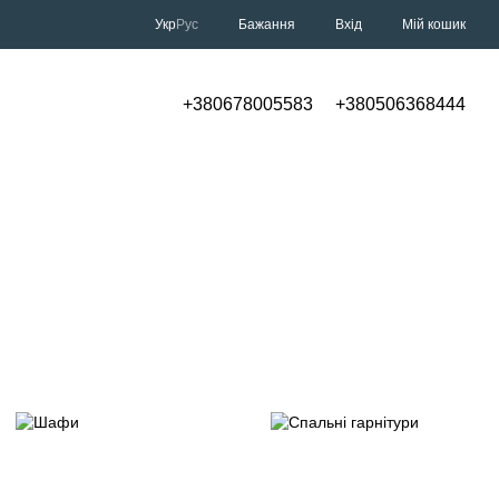
Укр
Рус
Бажання
Вхід
Мій кошик
+380678005583
+380506368444