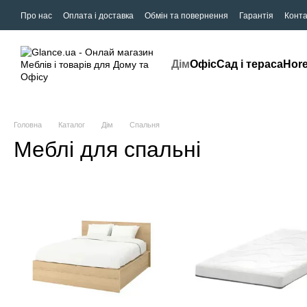
Про нас
Оплата і доставка
Обмін та повернення
Гарантія
Конта
Дім
Офіс
Сад і тераса
Hor
Головна
Каталог
Дім
Спальня
Меблі для спальні