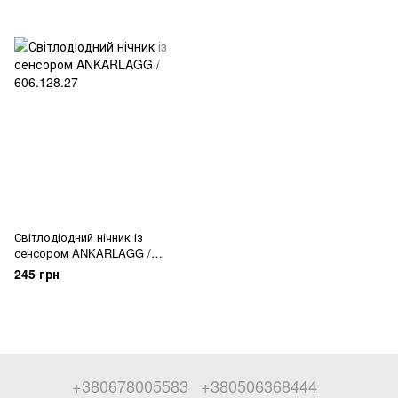
Світлодіодний нічник із
сенсором ANKARLAGG /
606.128.27
245 грн
+380678005583
+380506368444