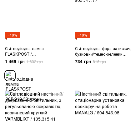
−10%
−10%
Світлодіодна лампа
Світлодіодна фара-затискач,
FLASKPOST /
бузковий/темно-зелений
305.910.39;хром;
NAVLINGE / 905.747.77
1 469 грн
734 грн
1 632 грн
816 грн