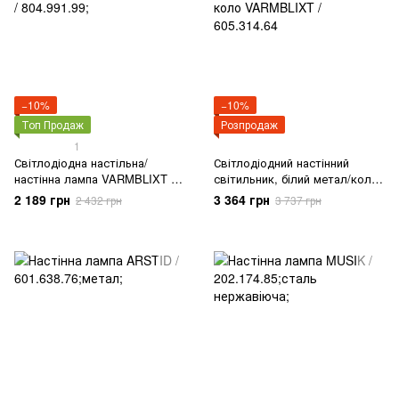
−10%
−10%
Топ Продаж
Розпродаж
1
Світлодіодна настільна/
Світлодіодний настінний
настінна лампа VARMBLIXT /
світильник, білий метал/коло
804.991.99;
VARMBLIXT / 605.314.64
2 189 грн
3 364 грн
2 432 грн
3 737 грн