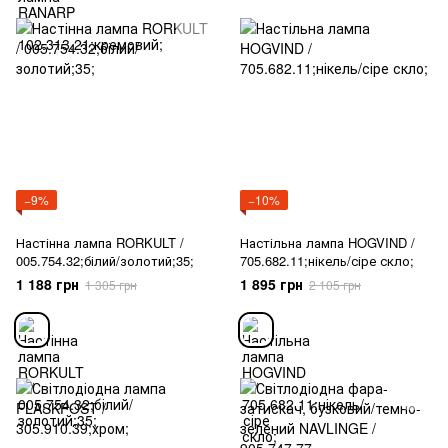
−9%
−10%
Настінна лампа RORKULT /
Настільна лампа HOGVIND /
005.754.32;білий/золотий;35;
705.682.11;нікель/сіре скло;
1 188 грн
1 895 грн
1 305 грн
2 105 грн