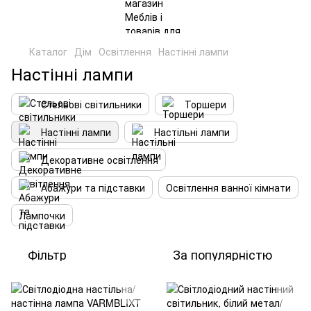
Каталог
Дім
Освітлення
Настінні лампи
Настінні лампи
Стельові світильники
Торшери
Настінні лампи
Настільні лампи
Декоративне освітлення
Абажури та підставки
Освітлення ванної кімнати
Лампочки
Фільтр
За популярністю