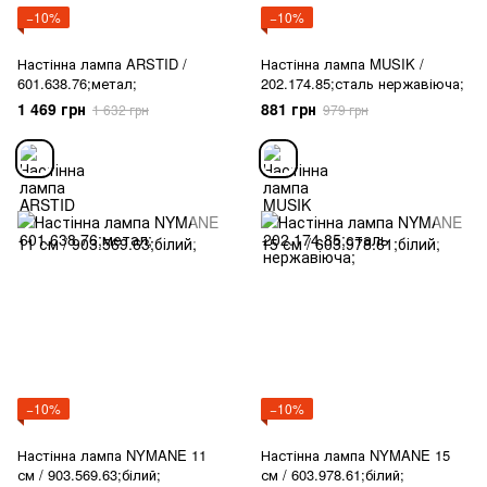
−10%
−10%
Настінна лампа ARSTID /
Настінна лампа MUSIK /
601.638.76;метал;
202.174.85;сталь нержавіюча;
1 469 грн
881 грн
1 632 грн
979 грн
−10%
−10%
Настінна лампа NYMANE 11
Настінна лампа NYMANE 15
см / 903.569.63;білий;
см / 603.978.61;білий;