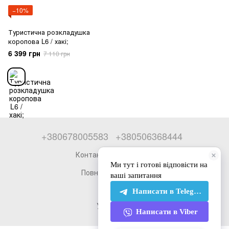
−10%
Туристична розкладушка
коропова L6 / хакі;
6 399 грн
7 110 грн
+380678005583
+380506368444
Контактна інформація
Повна версія сайту
© 2026
Укр
Рус