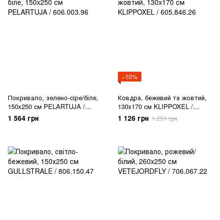
−10%
Покривало, зелено-сіре/біле,
Ковдра, бежевий та жовтий,
150x250 см PELARTUJA /
130x170 см KLIPPOXEL /
606.003.96
605.846.26
1 564 грн
1 126 грн
1 251 грн