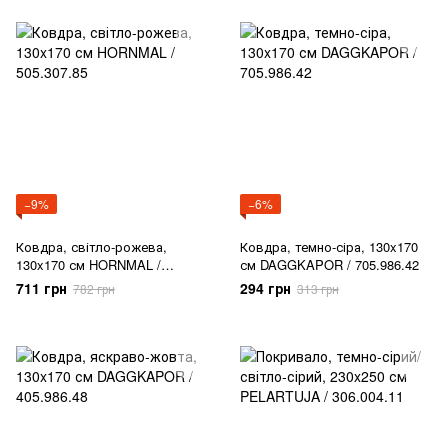
−9%
−6%
Ковдра, світло-рожева,
Ковдра, темно-сіра, 130x170
130x170 см HORNMAL /
см DAGGKAPOR / 705.986.42
505.307.85
711 грн
294 грн
782 грн
313 грн