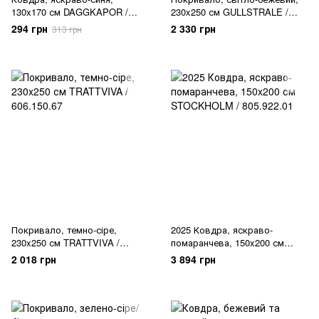
130x170 см DAGGKAPOR /
230x250 см GULLSTRALE /
805.986.46
406.150.49
294 грн
2 330 грн
313 грн
Покривало, темно-сіре,
2025 Ковдра, яскраво-
230x250 см TRATTVIVA /
помаранчева, 150x200 см
606.150.67
STOCKHOLM / 805.922.01
2 018 грн
3 894 грн