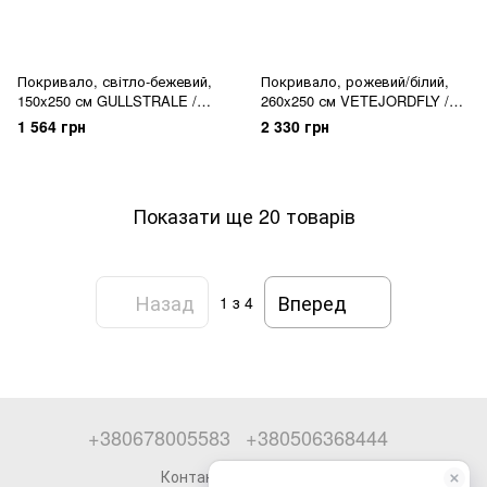
Покривало, світло-бежевий,
Покривало, рожевий/білий,
150x250 см GULLSTRALE /
260x250 см VETEJORDFLY /
806.150.47
706.067.22
1 564 грн
2 330 грн
Показати ще 20 товарів
Назад
Вперед
1
з 4
+380678005583
+380506368444
Контактна інформація