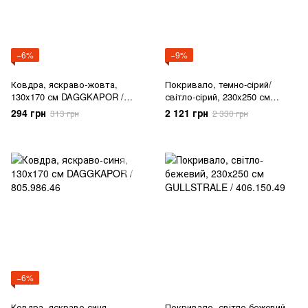
−6%
−9%
Ковдра, яскраво-жовта,
Покривало, темно-сірий/
130x170 см DAGGKAPOR /
світло-сірий, 230x250 см
405.986.48
PELARTUJA / 306.004.11
294 грн
2 121 грн
313 грн
2 330 грн
−6%
Ковдра, яскраво-синя,
Покривало, світло-бежевий,