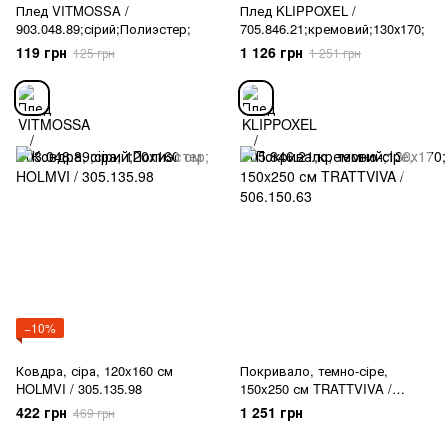
Плед VITMOSSA /
Плед KLIPPOXEL /
903.048.89;сірий;Полиэстер;
705.846.21;кремовий;130х170;
119 грн
1 126 грн
125 грн
1 251 грн
−10%
Ковдра, сіра, 120x160 см
Покривало, темно-сіре,
HOLMVI / 305.135.98
150x250 см TRATTVIVA /
506.150.63
422 грн
1 251 грн
469 грн