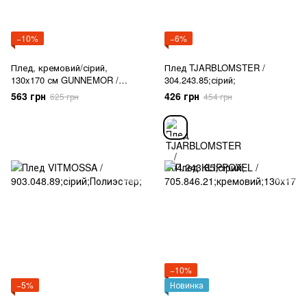
−10%
−6%
Плед, кремовий/сірий,
Плед TJARBLOMSTER /
130x170 см GUNNEMOR /
304.243.85;сірий;
105.154.66
563 грн
426 грн
625 грн
454 грн
−10%
−5%
Новинка