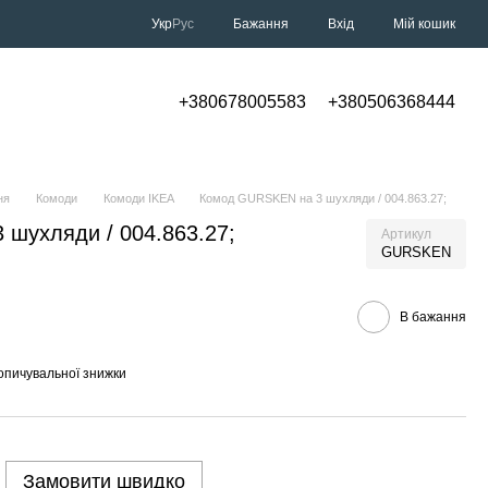
Укр
Рус
Бажання
Вхід
Мій кошик
+380678005583
+380506368444
ня
Комоди
Комоди IKEA
Комод GURSKEN на 3 шухляди / 004.863.27;
шухляди / 004.863.27;
Артикул
GURSKEN
В бажання
опичувальної знижки
Замовити швидко