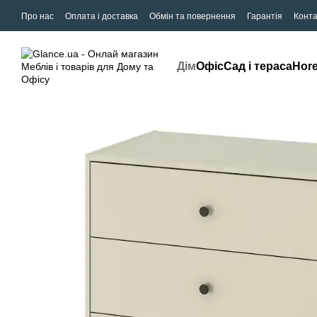
Про нас
Оплата і доставка
Обмін та повернення
Гарантія
Конта
Дім
Офіс
Сад і тераса
Hor