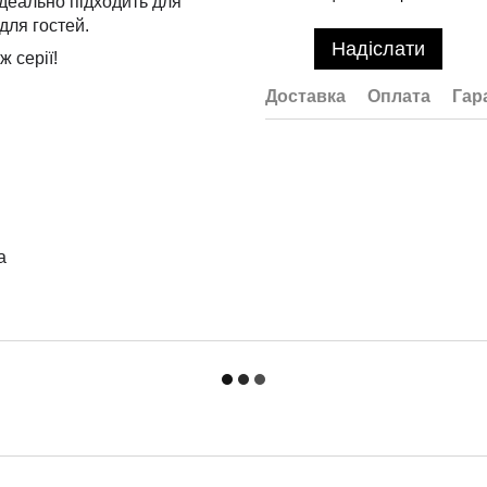
деально підходить для
для гостей.
Надіслати
ж серії!
Доставка
Оплата
Гар
а