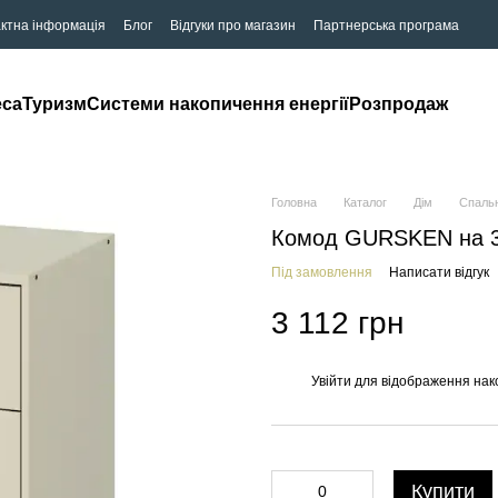
ктна інформація
Блог
Відгуки про магазин
Партнерська програма
eca
Туризм
Системи накопичення енергії
Розпродаж
Головна
Каталог
Дім
Спаль
Комод GURSKEN на 3 
Під замовлення
Написати відгук
3 112 грн
Увійти
для відображення нак
%
Купити