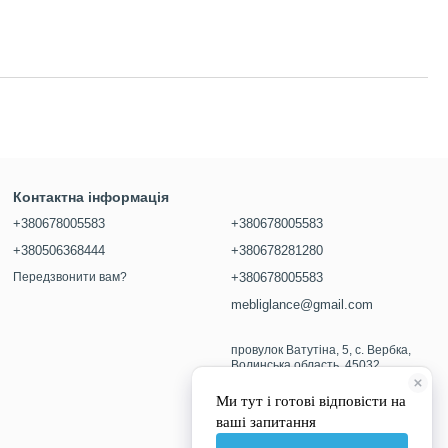
Контактна інформація
+380678005583
+380678005583
+380506368444
+380678281280
Передзвонити вам?
+380678005583
mebliglance@gmail.com
провулок Ватутіна, 5, с. Вербка,
Волинська область, 45032
Мапа проїзду