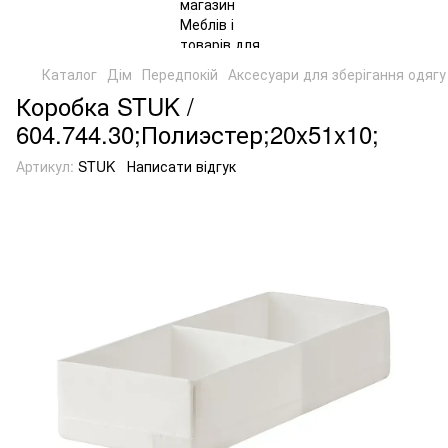
Каталог
Дім
Передпокій
Аксесуари для зберігання одягу
Коробка STUK /
604.744.30;Полиэстер;20x51x10;
Артикул:
STUK
Написати відгук