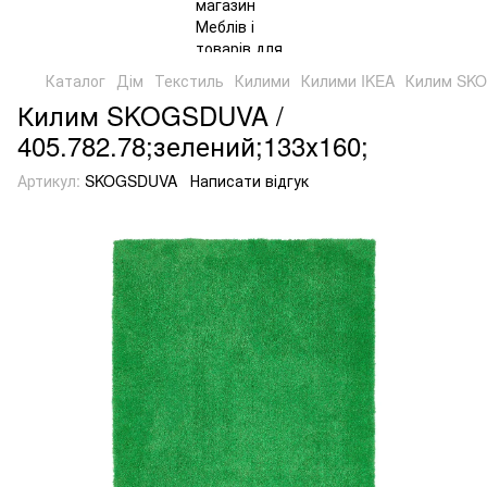
Каталог
Дім
Текстиль
Килими
Килими IKEA
Килим SKO
Килим SKOGSDUVA /
405.782.78;зелений;133х160;
Артикул:
SKOGSDUVA
Написати відгук