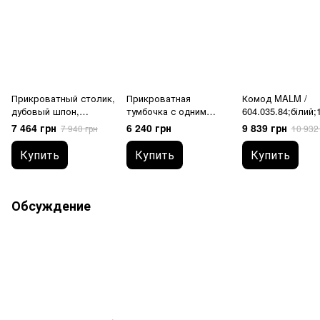
Прикроватный столик,
Прикроватная
Комод MALM /
дубовый шпон,
тумбочка с одним
604.035.84;білий;
40x40x59 см TONSTAD
выдвижным ящиком и
;
7 464 грн
6 240 грн
9 839 грн
7 940 грн
10 932
/ 804.893.22
полкой/серая,
53x43x69 см
Купить
Купить
Купить
GULLABERG /
605.617.43
Обсуждение