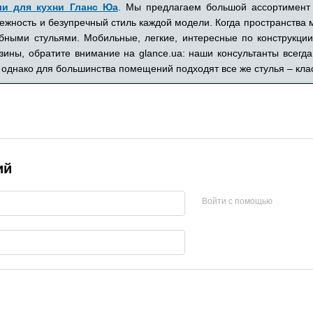
ли для кухни Гланс Юа
. Мы предлагаем большой ассортимент 
дежность и безупречный стиль каждой модели. Когда пространства м
бными стульями. Мобильные, легкие, интересные по конструкци
ины, обратите внимание на glance.ua: наши консультанты всегда
однако для большинства помещений подходят все же стулья – класс
ий
Войти с помощью