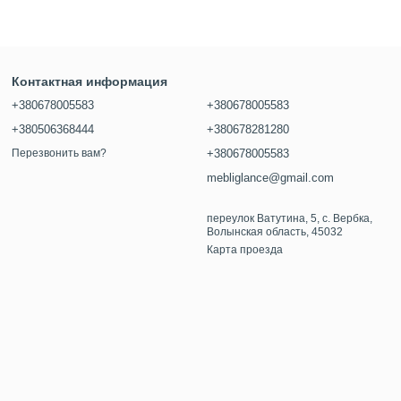
Контактная информация
+380678005583
+380678005583
+380506368444
+380678281280
Перезвонить вам?
+380678005583
mebliglance@gmail.com
переулок Ватутина, 5, с. Вербка,
Волынская область, 45032
Карта проезда