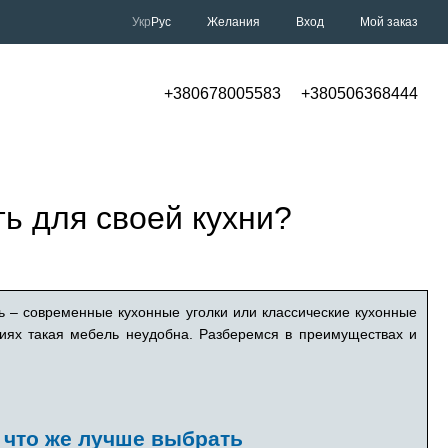
Укр
Рус
Желания
Вход
Мой заказ
+380678005583
+380506368444
ть для своей кухни?
ь – современные кухонные уголки или классические кухонные
ациях такая мебель неудобна. Разберемся в преимуществах и
 что же лучше выбрать