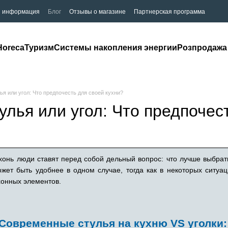
я информация
Блог
Отзывы о магазине
Партнерская программа
Horeca
Туризм
Системы накопления энергии
Розпродажа
ья или угол: Что предпочесть для своей кухни?
улья или угол: Что предпочес
хонь люди ставят перед собой дельный вопрос: что лучше выбрат
может быть удобнее в одном случае, тогда как в некоторых ситу
хонных элементов.
Современные стулья на кухню VS уголки: