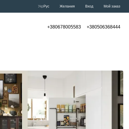
Укр
Рус
Желания
Вход
Мой заказ
+380678005583
+380506368444