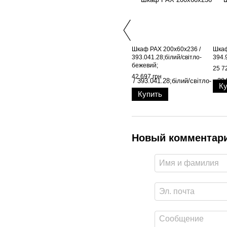
Шкаф PAX 200x60x236 /
Шкаф
393.041.28;білий/світло-
394.
бежевий;
25 7
42 697 грн
Ку
Купить
Новый комментар