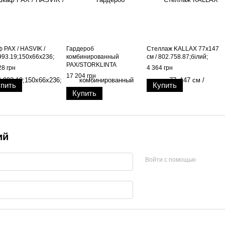
 PAX / HASVIK /
Гардероб
Стеллаж KALLAX 77x147
993.19;150x66x236;
комбинированный
см / 802.758.87;білий;
PAX/STORKLINTA
28 грн
4 364 грн
100х60х236 см /
17 204 грн
595.625.88;дуб/білий;
пить
Купить
Купить
ий
Войти с помощью