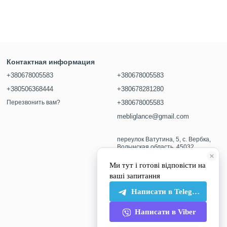
Контактная информация
+380678005583
+380678005583
+380506368444
+380678281280
Перезвонить вам?
+380678005583
mebliglance@gmail.com
переулок Ватутина, 5, с. Вербка,
Волынская область, 45032
Карта проезда