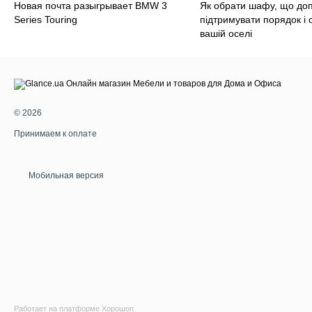
Новая почта разыгрывает BMW 3
Як обрати шафу, що до
Series Touring
підтримувати порядок і 
вашій оселі
© 2026
Принимаем к оплате
Мобильная версия
Работает на платформе Хорошоп