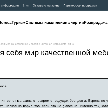
я информация
Блог
Отзывы о магазине
Партнерская программа
Horeca
Туризм
Системы накопления энергии
Розпродажа
себя мир качественной мебели с интернет-магазином Глянс
я себя мир качественной меб
интернет-магазины с товаром от ведущих брендов из Европы по ч
ть несколько вариантов, если это не glance.ua. Именно так, ка