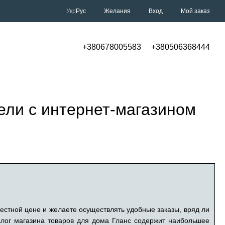
Укр
Рус
Желания
Вход
Мой заказ
+380678005583
+380506368444
ели с интернет-магазином
естной цене и желаете осуществлять удобные заказы, вряд ли
талог магазина товаров для дома Гланс содержит наибольшее