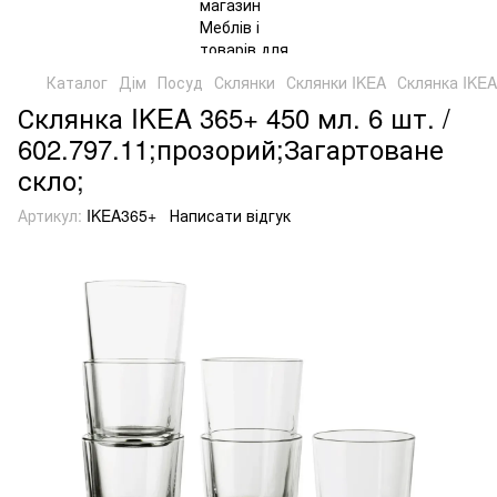
Каталог
Дім
Посуд
Склянки
Склянки IKEA
Склянка IKEA
Склянка IKEA 365+ 450 мл. 6 шт. /
602.797.11;прозорий;Загартоване
скло;
Артикул:
IKEA365+
Написати відгук