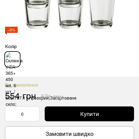
−3%
Колір
Під замовлення
554 грн
571 грн
Купити
Замовити швидко