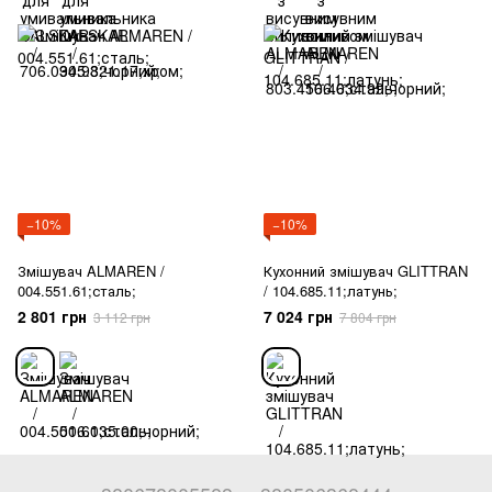
−10%
−10%
Змішувач ALMAREN /
Кухонний змішувач GLITTRAN
004.551.61;сталь;
/ 104.685.11;латунь;
2 801 грн
7 024 грн
3 112 грн
7 804 грн