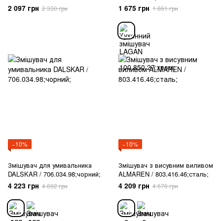
2 097 грн
1 675 грн
2 330 грн
1 861 грн
−10%
−10%
Змішувач для умивальника
Змішувач з висувним виливом
DALSKAR / 706.034.98;чорний;
ALMAREN / 803.416.46;сталь;
4 223 грн
4 209 грн
4 692 грн
4 676 грн