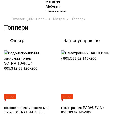
Каталог
Дім
Спальня
Матраци
Топпери
Топпери
Фільтр
За популярністю
−10%
−10%
Водонепроникний захисний
Наматрацник RADHUSVIN /
топер SOTNATFJARIL /
805.583.82;140х200;