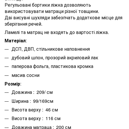
Регульовані бортики ліжка дозволяють
використовувати матраци різної товщини.
Дві висувні шухляди забезпчать додаткове місце для
зберігання речей.
Ламелі та матрац не входять до вартості ліжка.
Матеріал
:
ДСП, ДВП, стільникове наповнення
дубовий шпон, прозорий акриловий лак
паперова фольга, пластикова кромка
масив сосни
Розмір
:
Довжина : 209/ см
Ширина : 99/169см
Висота верху : 46 см
Висота верху : 116 см
Довжина матраца : 200 см