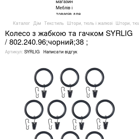
Каталог
Дім
Текстиль
Штори, тюль і жалюзі
Штори, тюл
Колесо з жабкою та гачком SYRLIG
/ 802.240.96;чорний;38 ;
Артикул:
SYRLIG
Написати відгук