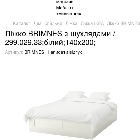
Каталог
Дім
Спальня
Ліжка
Ліжка IKEA
Ліжко BRIMNES 
Ліжко BRIMNES з шухлядами /
299.029.33;білий;140х200;
Артикул:
BRIMNES
Написати відгук