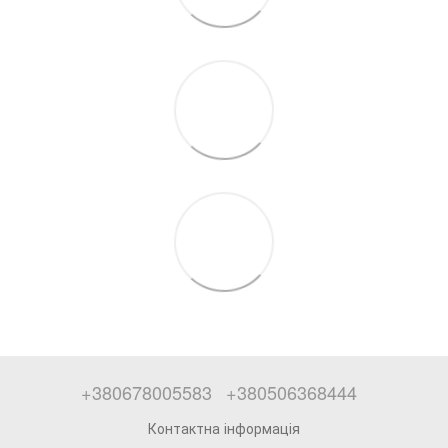
+380678005583
+380506368444
Контактна інформація