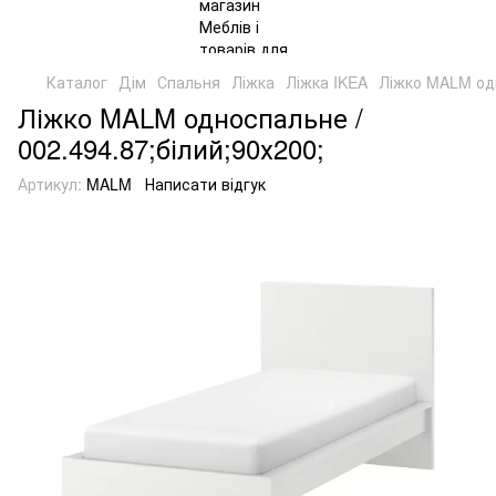
Каталог
Дім
Спальня
Ліжка
Ліжка IKEA
Ліжко MALM одн
Ліжко MALM односпальне /
002.494.87;білий;90х200;
Артикул:
MALM
Написати відгук