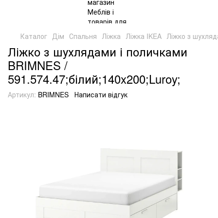
Каталог
Дім
Спальня
Ліжка
Ліжка IKEA
Ліжко з шухляд
Ліжко з шухлядами і поличками
BRIMNES /
591.574.47;білий;140x200;Luroy;
Артикул:
BRIMNES
Написати відгук