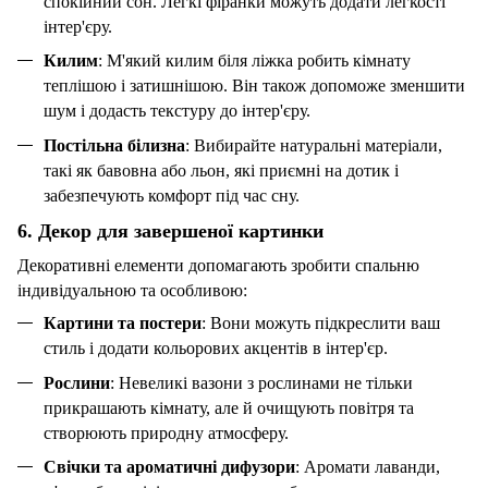
спокійний сон. Легкі фіранки можуть додати легкості
інтер'єру.
Килим
: М'який килим біля ліжка робить кімнату
теплішою і затишнішою. Він також допоможе зменшити
шум і додасть текстуру до інтер'єру.
Постільна білизна
: Вибирайте натуральні матеріали,
такі як бавовна або льон, які приємні на дотик і
забезпечують комфорт під час сну.
6.
Декор
для завершеної картинки
Декоративні елементи допомагають зробити спальню
індивідуальною та особливою:
Картини та постери
: Вони можуть підкреслити ваш
стиль і додати кольорових акцентів в інтер'єр.
Рослини
: Невеликі вазони з рослинами не тільки
прикрашають кімнату, але й очищують повітря та
створюють природну атмосферу.
Свічки та ароматичні дифузори
:
Аромати лаванди,