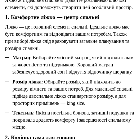
Якою ж є ідеальна
спальня
? Давайте розглянемо ключові
елементи, які допоможуть створити цей особливий простір.
1. Комфортне
ліжко
— центр
спальні
Ліжко
— це головний елемент спальні. Ідеальне ліжко має
бути комфортним та відповідати вашим потребам. Також
при виборі ліжка слід враховувати загальне планування та
розміри спальні.
Матрац
: Вибирайте якісний матрац, який підходить вам
за жорсткістю та підтримкою. Хороший матрац
забезпечує здоровий сон і відчуття відпочинку щоранку.
Розмір
ліжка
: Обирайте розмір, який підходить до
розміру кімнати та ваших потреб. Для маленької спальні
підійде двоспальне ліжко стандартного розміру, а для
просторих приміщень — king size.
Текстиль
: Якісна
постільна білизна
, затишні
подушки
та
покривала
додають комфорту і завершеності спальному
місцю.
2. Колірна гама для спокою