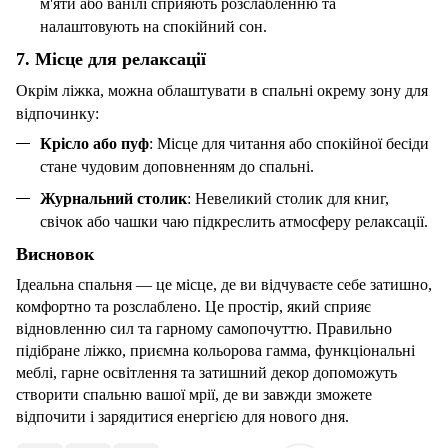
м'яти або ванілі сприяють розслабленню та
налаштовують на спокійний сон.
7. Місце для релаксації
Окрім ліжка, можна облаштувати в спальні окрему зону для
відпочинку:
Крісло
або
пуф
: Місце для читання або спокійної бесіди
стане чудовим доповненням до спальні.
Журнальний столик
:
Невеликий столик для книг,
свічок або чашки чаю підкреслить атмосферу релаксації.
Висновок
Ідеальна спальня — це місце, де ви відчуваєте себе затишно,
комфортно та розслаблено. Це простір, який сприяє
відновленню сил та гарному самопочуттю. Правильно
підібране ліжко, приємна кольорова гамма, функціональні
меблі, гарне освітлення та затишний декор допоможуть
створити спальню вашої мрії, де ви завжди зможете
відпочити і зарядитися енергією для нового дня.