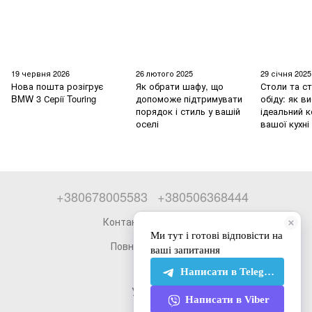
19 червня 2026
26 лютого 2025
29 січня 2025
Нова пошта розігрує
Як обрати шафу, що
Столи та ст
BMW 3 Серії Touring
допоможе підтримувати
обіду: як в
порядок і стиль у вашій
ідеальний 
оселі
вашої кухні
+380678005583
+380506368444
Контактна інформація
Повна версія сайту
© 2026
Укр
Рус