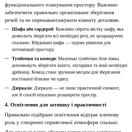
функціонального планування простору. Важливо
забезпечити правильно організоване зберігання
речей та не перенавантажувати кімнату деталями.
Шафа або гардероб
:
Важливо обрати містку шафу, яка
дозволить зберігати всі необхідні речі, не захаращуючи
спальню. Вбудовані шафи — чудове рішення для
оптимізації простору.
Тумбочки
та
комоди
: Маленькі тумбочки біля ліжка
допоможуть зберігати книги, ліхтарики та інші необхідні
дрібниці. Комод стане зручним місцем для зберігання
постільної білизни чи одягу.
Дзеркало
: Дзеркало — не лише практичний елемент,
але й спосіб візуально розширити простір.
4.
Освітлення
для затишку і практичності
Правильно підібране
освітлення
відіграє ключову
роль у створенні сприятливої атмосфери спальні.
Для спальні варто обирати регульоване освітлення.