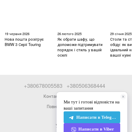
19 червня 2026
26 лютого 2025
29 січня 2025
Нова пошта розігрує
Як обрати шафу, що
Столи та ст
BMW 3 Серії Touring
допоможе підтримувати
обіду: як в
порядок і стиль у вашій
ідеальний 
оселі
вашої кухні
+380678005583
+380506368444
Контактна інформація
Повна версія сайту
© 2026
Укр
Рус