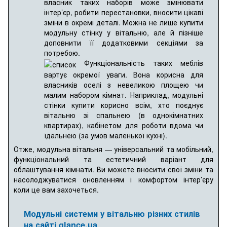
власник таких наборів може змінювати
інтер’єр, робити перестановки, вносити цікаві
зміни в окремі деталі. Можна не лише купити
модульну стінку у вітальню, але й пізніше
доповнити її додатковими секціями за
потребою.
Функціональність таких меблів
вартує окремої уваги. Вона корисна для
власників оселі з невеликою площею чи
малим набором кімнат. Наприклад, модульні
стінки купити корисно всім, хто поєднує
вітальню зі спальнею (в однокімнатних
квартирах), кабінетом для роботи вдома чи
їдальнею (за умов маленької кухні).
Отже, модульна вітальня — універсальний та мобільний,
функціональний та естетичний варіант для
облаштування кімнати. Ви можете вносити свої зміни та
насолоджуватися оновленням і комфортом інтер’єру
коли це вам захочеться.
Модульні системи у вітальню різних стилів
на сайті glance.ua