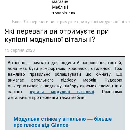
Блог
Які переваги ви отримуєте при купівлі модульної віта
Які переваги ви отримуєте при
купівлі модульної вітальні?
15 серпня 2023
Вітальня — кімната для родини й запрошення гостей,
вона має бути комфортною, красивою, стильною. Тож
важливо правильно облаштувати цю кімнату, що
вимагає ретельного підбору меблів. Чудовою
альтернативою складному підбору окремих елементів є
варіант
купити модульні вітальні
. Розповімо
детальніше про переваги таких меблів.
Модульна стінка у вітальню — більше
про плюси від Glance