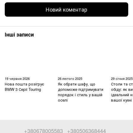
Новий коментар
Інші записи
19 червня 2026
26 лютого 2025
29 січня 2025
Нова пошта розігрує
Як обрати шафу, що
Столи та ст
BMW 3 Серії Touring
допоможе підтримувати
обіду: як в
порядок і стиль у вашій
ідеальний 
оселі
вашої кухні
+380678005583
+380506368444