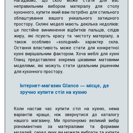
неправильним вибором матеріалу для столу
кухонного, купити який вам потрібно для стильного
облаштування вашого унікального затишного
простору. Скляні моделі мають декілька недоліків:
це постійне виникнення відбитків пальців, слідів
жиру, які псують красу та чистоту матеріалу, а
також особливо «холодний» характер скла.
Остання властивість може стати для конкретної
кухні вирішальним фактором. Хоча меблі для кухні
Гланц представлені зокрема цікавими матовими
моделями, які можуть стати ідеальним рішенням
для кухонного простору.
Інтернет-магазин Glance — місце, де
зручно купити стіл на кухню
Коли настав час купити стіл на кухню, нема
варіантів краще, ніж звернутися до каталогу
нашого магазину. Ми пропонуємо великий вибір
різноманітних за матеріалами та формами
моделей, серед яких ви можете вибрати та купити