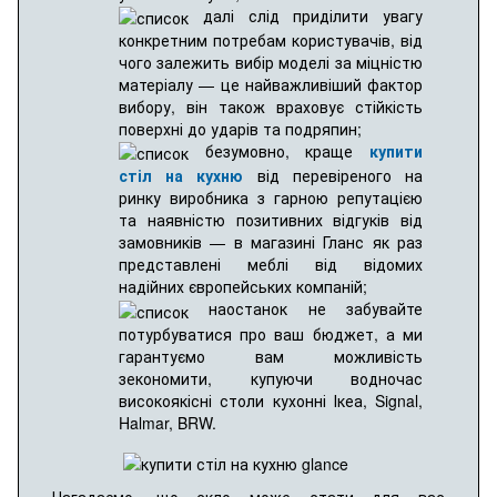
далі слід приділити увагу
конкретним потребам користувачів, від
чого залежить вибір моделі за міцністю
матеріалу — це найважливіший фактор
вибору, він також враховує стійкість
поверхні до ударів та подряпин;
безумовно, краще
купити
стіл на кухню
від перевіреного на
ринку виробника з гарною репутацією
та наявністю позитивних відгуків від
замовників — в магазині Гланс як раз
представлені меблі від відомих
надійних європейських компаній;
наостанок не забувайте
потурбуватися про ваш бюджет, а ми
гарантуємо вам можливість
зекономити, купуючи водночас
високоякісні столи кухонні Ікеа, Signal,
Halmar, BRW.
Нагадаємо, що скло може стати для вас