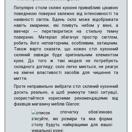
Популярні столи скляні кухонні привабливі цікавою
поведінкою поверхні залежно від інтенсивності та
наявності світла. Вдень скло може відображати
навіть хмаринки, які пливуть небом у вікні, а
ввечері — перетворитися на стильну темну
поверхню. Матеріал збагачує простір світлом,
робить його неповторним, особливим, затишним.
Також варто сказати, що кожен стіл кухонний
скляний завжди буде оригінальним елементом
кухні. До того ж такі моделі не потребують
складного догляду: скло легко миється, не реагує
на хімічні властивості засобів для чищення та
миття.
Проте неправильно вибрати стіл скляний кухонний
досить реально, а щоб уникнути такої ситуації,
скористайтеся корисними рекомендаціями від
фахівців магазину меблів Glance:
спочатку обов’язково
з’ясуйте, які розміри та яка форма
столу будуть найкращими для вашої
унікальної кухні;